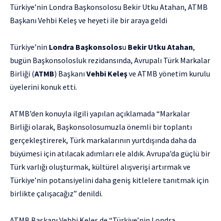
Türkiye’nin Londra Başkonsolosu Bekir Utku Atahan, ATMB
Başkanı Vehbi Keleş ve heyeti ile bir araya geldi
Türkiye’nin
Londra
Başkonsolos
u
Bekir Utku Atahan
,
bugün Başkonsolosluk rezidansında, Avrupalı Türk Markalar
Birliği (
ATMB
) Başkanı
Vehbi Keleş
ve ATMB yönetim kurulu
üyelerini konuk etti.
ATMB’den konuyla ilgili yapılan açıklamada “Markalar
Birliği olarak, Başkonsolosumuzla önemli bir toplantı
gerçekleştirerek, Türk markalarının yurtdışında daha da
büyümesi için atılacak adımları ele aldık. Avrupa’da güçlü bir
Türk varlığı oluşturmak, kültürel alışverişi artırmak ve
Türkiye’nin potansiyelini daha geniş kitlelere tanıtmak için
birlikte çalışacağız” denildi.
ATMB Başkanı Vehbi Keleş de “Türkiye’nin Londra