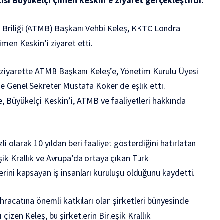
si Büyükelçi Çimen Keskin’e ziyaret gerçekleştirdi.
r Briliği (ATMB) Başkanı Vehbi Keleş, KKTC Londra
imen Keskin’i ziyaret etti.
 ziyarette ATMB Başkanı Keleş’e, Yönetim Kurulu Üyesi
 Genel Sekreter Mustafa Köker de eşlik etti.
, Büyükelçi Keskin’i, ATMB ve faaliyetleri hakkında
li olarak 10 yıldan beri faaliyet gösterdiğini hatırlatan
şik Krallık ve Avrupa’da ortaya çıkan Türk
lerini kapsayan iş insanları kuruluşu olduğunu kaydetti.
hracatına önemli katkıları olan şirketleri bünyesinde
çizen Keleş, bu şirketlerin Birleşik Krallık