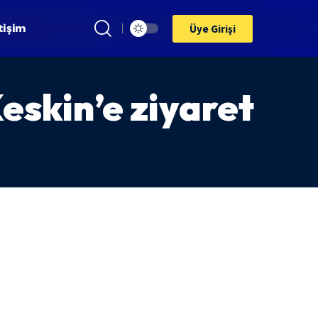
tişim
Üye Girişi
skin’e ziyaret