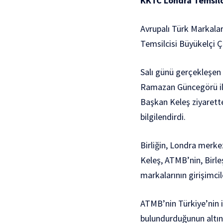
KKTC Londra Temsilci
Avrupalı Türk Markala
Temsilcisi Büyükelçi Ç
Salı günü gerçekleşen
Ramazan Güncegörü ile
Başkan Keleş ziyarette
bilgilendirdi.
Birliğin, Londra merkez
Keleş, ATMB’nin, Birle
markalarının girişimci
ATMB’nin Türkiye’nin i
bulundurduğunun altını 