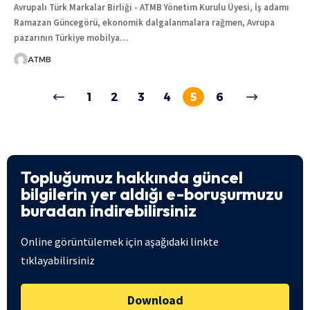
Avrupalı Türk Markalar Birliği - ATMB Yönetim Kurulu Üyesi, İş adamı
Ramazan Güncegörü, ekonomik dalgalanmalara rağmen, Avrupa
pazarının Türkiye mobilya
…
ATMB
1
2
3
4
5
6
Topluğumuz hakkında güncel
bilgilerin yer aldığı e-boruşurmuzu
buradan indirebilirsiniz
Online görüntülemek için aşağıdaki linkte
tıklayabilirsiniz
Download